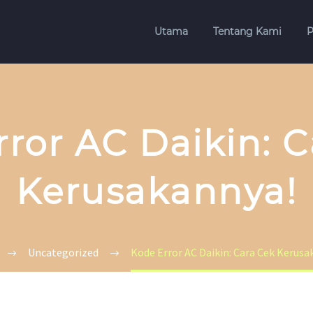
Utama
Tentang Kami
P
ror AC Daikin: 
Kerusakannya!
Uncategorized
Kode Error AC Daikin: Cara Cek Kerusa