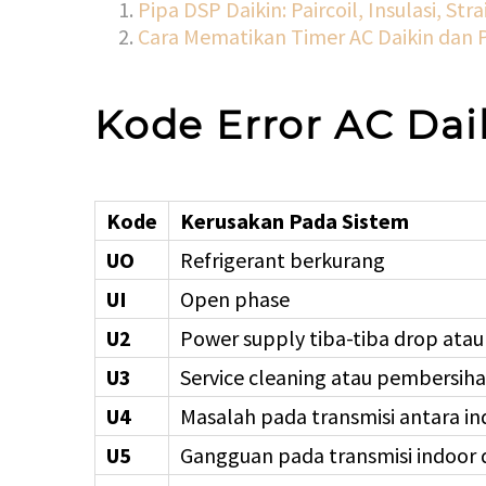
Pipa DSP Daikin: Paircoil, Insulasi, St
Cara Mematikan Timer AC Daikin dan 
Kode Error AC Dai
Kode
Kerusakan Pada Sistem
UO
Refrigerant berkurang
UI
Open phase
U2
Power supply tiba-tiba drop ata
U3
Service cleaning atau pembersih
U4
Masalah pada transmisi antara i
U5
Gangguan pada transmisi indoor 