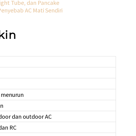
raight Tube, dan Pancake
Penyebab AC Mati Sendiri
kin
u menurun
an
ndoor dan outdoor AC
dan RC