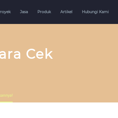
royek
Jasa
Produk
Artikel
Hubungi Kami
Cara Cek
kannya!