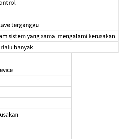
ontrol
u
slave terganggu
alam sistem yang sama mengalami kerusakan
rlalu banyak
evice
rusakan