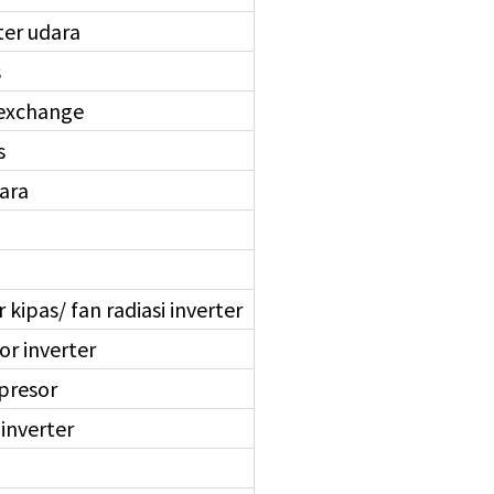
ter udara
s
 exchange
s
ara
kipas/ fan radiasi inverter
r inverter
presor
 inverter