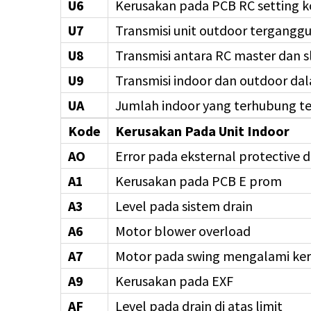
U6
Kerusakan pada PCB RC setting k
U7
Transmisi unit outdoor tergangg
U8
Transmisi antara RC master dan 
U9
Transmisi indoor dan outdoor d
UA
Jumlah indoor yang terhubung te
Kode
Kerusakan Pada Unit Indoor
AO
Error pada eksternal protective d
A1
Kerusakan pada PCB E prom
A3
Level pada sistem drain
A6
Motor blower overload
A7
Motor pada swing mengalami ke
A9
Kerusakan pada EXF
AF
Level pada drain di atas limit