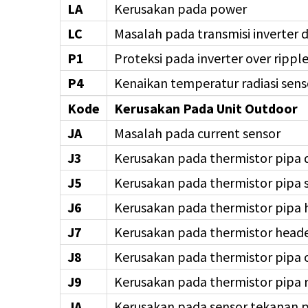
LA
Kerusakan pada power
LC
Masalah pada transmisi inverter 
P1
Proteksi pada inverter over rippl
P4
Kenaikan temperatur radiasi sens
Kode
Kerusakan Pada Unit Outdoor
JA
Masalah pada current sensor
J3
Kerusakan pada thermistor pipa 
J5
Kerusakan pada thermistor pipa 
J6
Kerusakan pada thermistor pipa 
J7
Kerusakan pada thermistor head
J8
Kerusakan pada thermistor pipa o
J9
Kerusakan pada thermistor pipa r
JA
Kerusakan pada sensor tekanan p