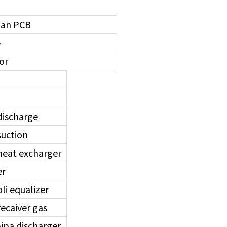
dan PCB
e
or
discharge
suction
heat excharger
er
li equalizer
ecaiver gas
ipa discharger