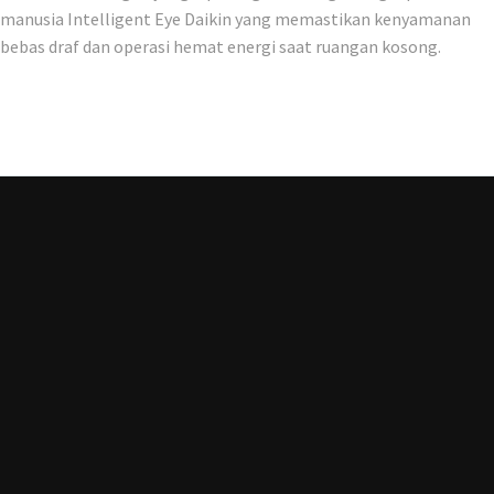
manusia Intelligent Eye Daikin yang memastikan kenyamanan
bebas draf dan operasi hemat energi saat ruangan kosong.
DATANG KE PROSHOP KAMI
PT. Mitra Solusi Nusantara
Ruko Raya Gubeng, Jl. Karimun Jawa No. 25-27,
Gubeng, Surabaya, Jawa Timur 60281
Senin-Jumat: 8.30-17.00